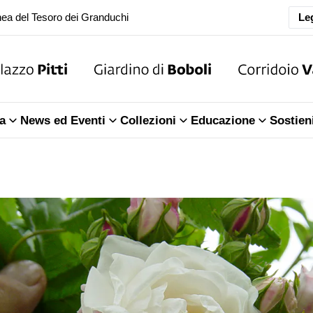
ea del Tesoro dei Granduchi
Leg
oranea chiusura della Sala dell'Iliade
ea del Tesoro dei Granduchi
a
News ed Eventi
Collezioni
Educazione
Sostien