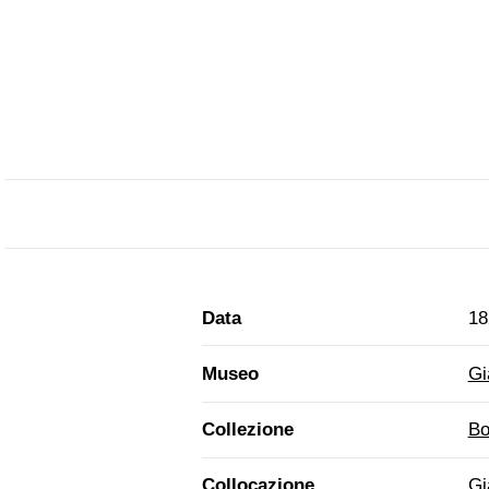
Data
18
Museo
Gi
Collezione
Bo
Collocazione
Gi