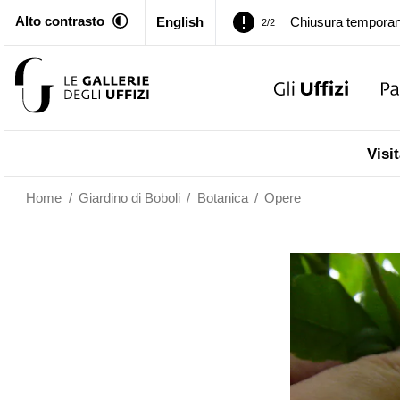
Alto contrasto
English
Chiusura temporan
2/2
Palazzo Pitti. Temp
1/2
Chiusura temporan
2/2
Visit
Home
/
Giardino di Boboli
/
Botanica
/
Opere