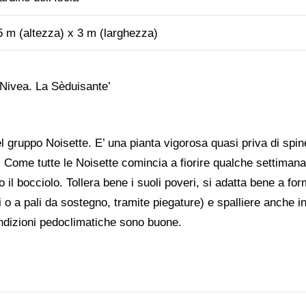
5 m (altezza) x 3 m (larghezza)
 Nivea. La Sèduisante’
el gruppo Noisette. E’ una pianta vigorosa quasi priva di spi
 Come tutte le Noisette comincia a fiorire qualche settimana pi
 il bocciolo. Tollera bene i suoli poveri, si adatta bene a for
ri o a pali da sostegno, tramite piegature) e spalliere anche 
ondizioni pedoclimatiche sono buone.