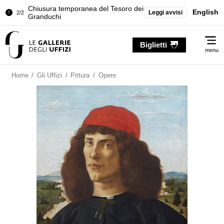
Chiusura temporanea del Tesoro dei
English
Leggi avvisi
2/2
Granduchi
Palazzo Pitti. Temporanea chiusura
1/2
Me
della Sala dell'Iliade
Biglietti
menu
Chiusura temporanea del Tesoro dei
2/2
Granduchi
Home
/
Gli Uffizi
/
Pittura
/
Opere