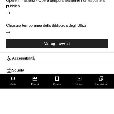
Opere in trasferta - Opere temporaneamente non esposte al
pubblico
Chiusura temporanea della Biblioteca degli Uffizi
Vai agli avvisi
Accessibilità
Scuola
Famiglie
Visita
Eventi
Opere
Video
Ipervisioni
Educazione permanente
Guide e Gruppi