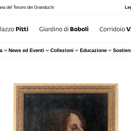
Leg
oranea chiusura della Sala dell'Iliade
ea del Tesoro dei Granduchi
oranea chiusura della Sala dell'Iliade
a
News ed Eventi
Collezioni
Educazione
Sostien
ea del Tesoro dei Granduchi