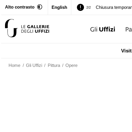
Alto contrasto
English
Palazzo Pitti. Temp
1/2
Chiusura temporan
2/2
Palazzo Pitti. Temp
1/2
Visit
Chiusura temporan
2/2
Home
/
Gli Uffizi
/
Pittura
/
Opere