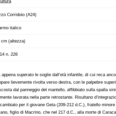
ultura
rzo Corridoio (A24)
rmo italico
 cm (altezza)
14 n. 226
 appena superato le soglie dall’età infantile, di cui reca an
 appare lievemente rivolta verso destra, con le palpebre superio
costa dal panneggio del mantello, affibbiato sulla spalla sini
ente lavorata nella parte retrostante. Risultano d’integrazio
cambiato per il giovane Geta (209-212 d.C.), fratello minore di
ano, figlio di Macrino, che nel 217 d.C., alla morte di Caracal