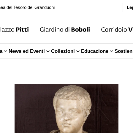
Leg
oranea chiusura della Sala dell'Iliade
ea del Tesoro dei Granduchi
oranea chiusura della Sala dell'Iliade
a
News ed Eventi
Collezioni
Educazione
Sostien
ea del Tesoro dei Granduchi