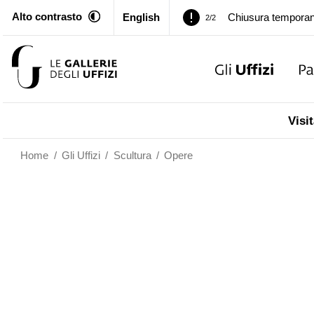
Alto contrasto
English
Palazzo Pitti. Temp
1/2
Chiusura temporan
2/2
Palazzo Pitti. Temp
1/2
Visit
Chiusura temporan
2/2
Home
/
Gli Uffizi
/
Scultura
/
Opere