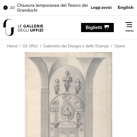
Chiusura temporanea del Tesoro dei
English
Leggi avvisi
2/2
Granduchi
Palazzo Pitti. Temporanea chiusura
1/2
Me
della Sala dell'Iliade
Biglietti
menu
Chiusura temporanea del Tesoro dei
2/2
Granduchi
Home
/
Gli Uffizi
/
Gabinetto dei Disegni e delle Stampe
/
Opere