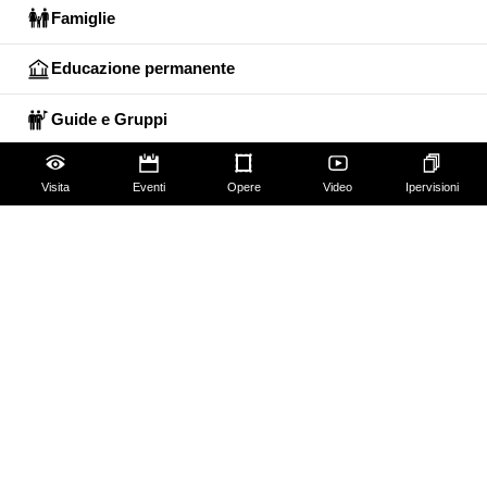
Famiglie
Educazione permanente
Guide e Gruppi
Studiosi
Visita
Eventi
Opere
Video
Ipervisioni
Gli Uffizi
Palazzo Pitti
Giardino di Boboli
Corridoio Vasariano