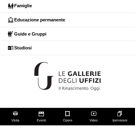
Famiglie
Educazione permanente
Guide e Gruppi
Studiosi
Gli Uffizi
Palazzo Pitti
Visita
Eventi
Opere
Video
Ipervisioni
Giardino di Boboli
Corridoio Vasariano