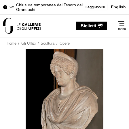
Chiusura temporanea del Tesoro dei
English
Leggi avvisi
2/2
Granduchi
Palazzo Pitti. Temporanea chiusura
1/2
Me
della Sala dell'Iliade
Biglietti
menu
Chiusura temporanea del Tesoro dei
2/2
Granduchi
Home
/
Gli Uffizi
/
Scultura
/
Opere