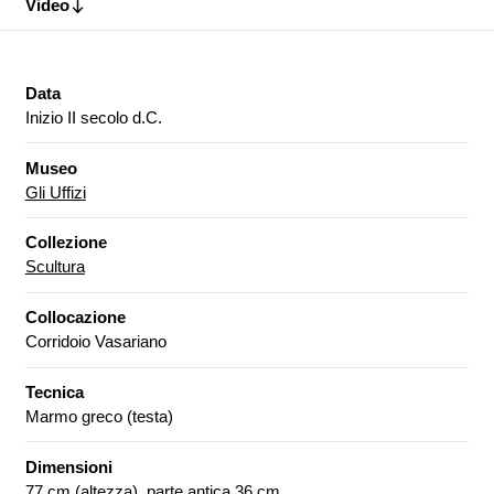
Video
Data
Inizio II secolo d.C.
Museo
Gli Uffizi
Collezione
Scultura
Collocazione
Corridoio Vasariano
Tecnica
Marmo greco (testa)
Dimensioni
77 cm (altezza), parte antica 36 cm