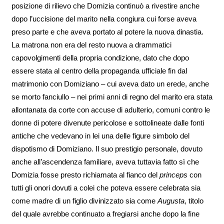
posizione di rilievo che Domizia continuò a rivestire anche
dopo l’uccisione del marito nella congiura cui forse aveva
preso parte e che aveva portato al potere la nuova dinastia.
La matrona non era del resto nuova a drammatici
capovolgimenti della propria condizione, dato che dopo
essere stata al centro della propaganda ufficiale fin dal
matrimonio con Domiziano – cui aveva dato un erede, anche
se morto fanciullo – nei primi anni di regno del marito era stata
allontanata da corte con accuse di adulterio, comuni contro le
donne di potere divenute pericolose e sottolineate dalle fonti
antiche che vedevano in lei una delle figure simbolo del
dispotismo di Domiziano. Il suo prestigio personale, dovuto
anche all’ascendenza familiare, aveva tuttavia fatto sì che
Domizia fosse presto richiamata al fianco del
princeps
con
tutti gli onori dovuti a colei che poteva essere celebrata sia
come madre di un figlio divinizzato sia come
Augusta
, titolo
del quale avrebbe continuato a fregiarsi anche dopo la fine