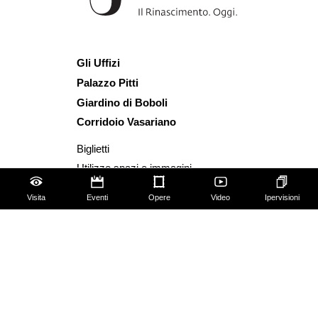
Gli Uffizi
Palazzo Pitti
Giardino di Boboli
Corridoio Vasariano
Biglietti
Utilizzo spazi e immagini
Mappa del sito
Visita
Eventi
Opere
Video
Ipervisioni
Contattaci
Chi siamo
FAQ
Qualche regola da seguire!
Social Media Policy