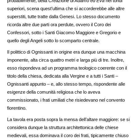
probabilmente, della
Creazione di Adamo ed Eva
nei tondi
superiori, scena quest’ultima che si accorderebbe alle altre
superstiti, tutte tratte dalla Genesi. Lo stesso documento
ricorda altre due parti ora perdute, ovvero il Coro dei
Confessori, sotto i Santi Giacomo Maggiore e Gregorio e
quello degli Angeli sotto lo scomparto centrale.
Il polittico di Ognissanti in origine era dunque una macchina
imponente, alta circa quattro metri e larga più di tre. Inoltre,
esso rispondeva ad un programma teologico coerente con il
titolo della chiesa, dedicata alla Vergine e a tutti i Santi –
Ognissanti appunto – e, allo stesso tempo, rispondente alle
esigenze della comunità religiosa che lo aveva
commissionato, i frati umiliati che risiedevano nel convento
fiorentino.
La tavola era posta sopra la mensa dell’altare maggiore: se si
considera dunque la struttura architettonica delle chiese
medievali, essa dominava il coro dei frati, tipicamente chiuso