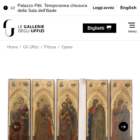
Palazzo Pitti. Temporanea chiusura
English
Leggi avvisi
1/2
della Sala dell'Iliade
Chiusura temporanea del Tesoro dei
2/2
Me
Granduchi
Biglietti
menu
Palazzo Pitti. Temporanea chiusura
1/2
della Sala dell'Iliade
Home
/
Gli Uffizi
/
Pittura
/
Opere
Chiusura temporanea del Tesoro dei
2/2
Granduchi