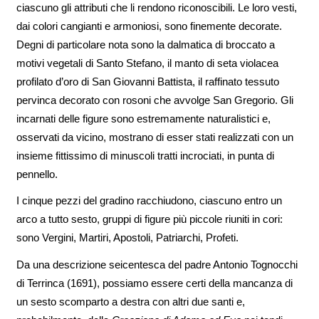
ciascuno gli attributi che li rendono riconoscibili. Le loro vesti,
dai colori cangianti e armoniosi, sono finemente decorate.
Degni di particolare nota sono la dalmatica di broccato a
motivi vegetali di Santo Stefano, il manto di seta violacea
profilato d’oro di San Giovanni Battista, il raffinato tessuto
pervinca decorato con rosoni che avvolge San Gregorio. Gli
incarnati delle figure sono estremamente naturalistici e,
osservati da vicino, mostrano di esser stati realizzati con un
insieme fittissimo di minuscoli tratti incrociati, in punta di
pennello.
I cinque pezzi del gradino racchiudono, ciascuno entro un
arco a tutto sesto, gruppi di figure più piccole riuniti in cori:
sono Vergini, Martiri, Apostoli, Patriarchi, Profeti.
Da una descrizione seicentesca del padre Antonio Tognocchi
di Terrinca (1691), possiamo essere certi della mancanza di
un sesto scomparto a destra con altri due santi e,