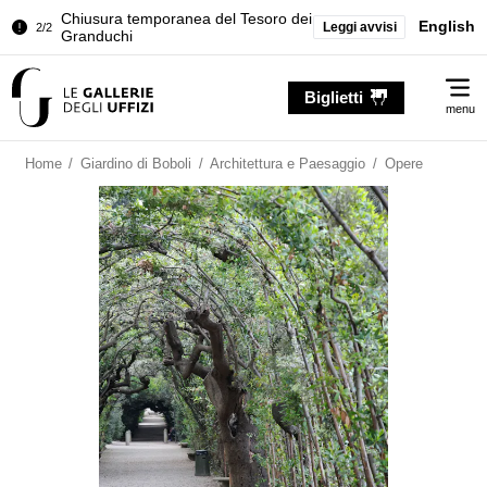
Chiusura temporanea del Tesoro dei
English
Leggi avvisi
2/2
Granduchi
Palazzo Pitti. Temporanea chiusura
1/2
Me
della Sala dell'Iliade
Biglietti
menu
Chiusura temporanea del Tesoro dei
2/2
Granduchi
Home
/
Giardino di Boboli
/
Architettura e Paesaggio
/
Opere