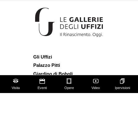
Gli Uffizi
Palazzo Pitti
Giardino di Boboli
Corridoio Vasariano
Visita
Eventi
Opere
Video
Ipervisioni
Biglietti
Utilizzo spazi e immagini
Mappa del sito
Contattaci
Chi siamo