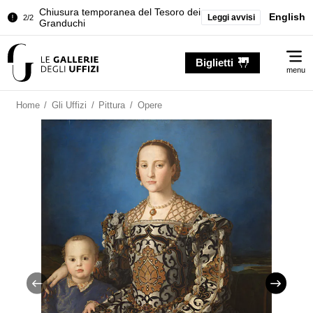
Chiusura temporanea del Tesoro dei
English
Leggi avvisi
2/2
Granduchi
Palazzo Pitti. Temporanea chiusura
1/2
Me
della Sala dell'Iliade
Biglietti
menu
Chiusura temporanea del Tesoro dei
2/2
Granduchi
Home
/
Gli Uffizi
/
Pittura
/
Opere