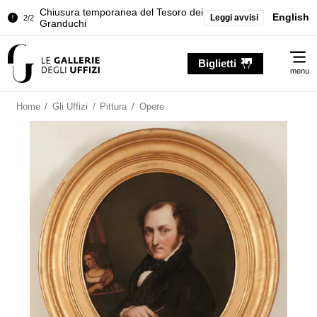
Chiusura temporanea del Tesoro dei
English
Leggi avvisi
2/2
Granduchi
Palazzo Pitti. Temporanea chiusura
1/2
Me
della Sala dell'Iliade
Biglietti
menu
Chiusura temporanea del Tesoro dei
2/2
Granduchi
Home
/
Gli Uffizi
/
Pittura
/
Opere