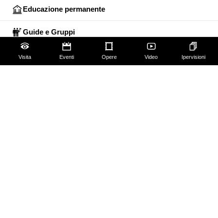
Educazione permanente
Guide e Gruppi
Studiosi
Visita
Eventi
Opere
Video
Ipervisioni
Gli Uffizi
Palazzo Pitti
Giardino di Boboli
Corridoio Vasariano
Biglietti