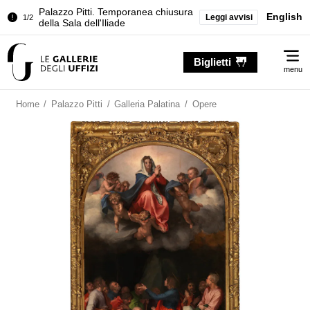
Palazzo Pitti. Temporanea chiusura
English
Leggi avvisi
1/2
della Sala dell'Iliade
Chiusura temporanea del Tesoro dei
2/2
Me
Granduchi
Biglietti
menu
Palazzo Pitti. Temporanea chiusura
1/2
della Sala dell'Iliade
Home
/
Palazzo Pitti
/
Galleria Palatina
/
Opere
Chiusura temporanea del Tesoro dei
2/2
Granduchi