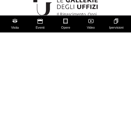
Visita
Eventi
Opere
Video
Ipervisioni
Gli Uffizi
Palazzo Pitti
Giardino di Boboli
Corridoio Vasariano
Biglietti
Utilizzo spazi e immagini
Mappa del sito
Contattaci
Chi siamo
FAQ
Qualche regola da seguire!
Social Media Policy