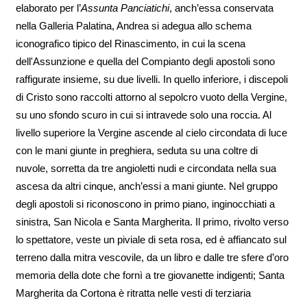
elaborato per l’
Assunta Panciatichi
, anch’essa conservata
nella Galleria Palatina, Andrea si adegua allo schema
iconografico tipico del Rinascimento, in cui la scena
dell'Assunzione e quella del Compianto degli apostoli sono
raffigurate insieme, su due livelli. In quello inferiore, i discepoli
di Cristo sono raccolti attorno al sepolcro vuoto della Vergine,
su uno sfondo scuro in cui si intravede solo una roccia. Al
livello superiore la Vergine ascende al cielo circondata di luce
con le mani giunte in preghiera, seduta su una coltre di
nuvole, sorretta da tre angioletti nudi e circondata nella sua
ascesa da altri cinque, anch’essi a mani giunte. Nel gruppo
degli apostoli si riconoscono in primo piano, inginocchiati a
sinistra, San Nicola e Santa Margherita. Il primo, rivolto verso
lo spettatore, veste un piviale di seta rosa, ed è affiancato sul
terreno dalla mitra vescovile, da un libro e dalle tre sfere d’oro
memoria della dote che fornì a tre giovanette indigenti; Santa
Margherita da Cortona è ritratta nelle vesti di terziaria