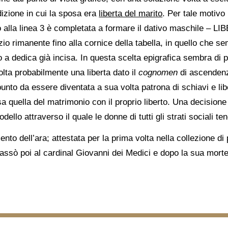
izione in cui la sposa era
liberta del marito
. Per tale motivo
o alla linea 3 è completata a formare il dativo maschile – LI
zio rimanente fino alla cornice della tabella, in quello che s
a dedica già incisa. In questa scelta epigrafica sembra di po
lta probabilmente una liberta dato il
cognomen
di ascendenz
punto da essere diventata a sua volta patrona di schiavi e lib
sa quella del matrimonio con il proprio liberto. Una decision
dello attraverso il quale le donne di tutti gli strati sociali 
ento dell’ara; attestata per la prima volta nella collezione di 
 passò poi al cardinal Giovanni dei Medici e dopo la sua morte