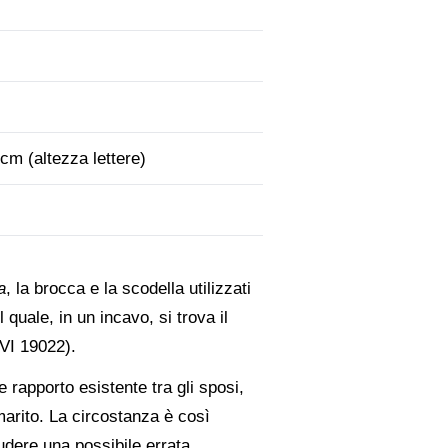
cm (altezza lettere)
a
, la brocca e la scodella utilizzati
l quale, in un incavo, si trova il
VI 19022).
 rapporto esistente tra gli sposi,
marito. La circostanza è così
udere una possibile errata