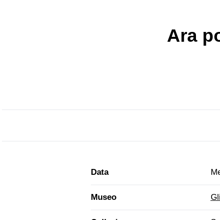
Ara po
Data
Me
Museo
Gl