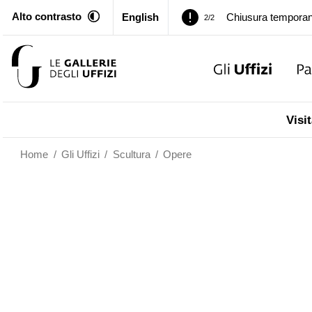
Alto contrasto
English
Palazzo Pitti. Temp
1/2
Chiusura temporan
2/2
Palazzo Pitti. Temp
1/2
Visit
Chiusura temporan
2/2
Home
/
Gli Uffizi
/
Scultura
/
Opere