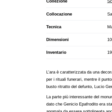
Collezione
Sc
Collocazione
Sa
Tecnica
Ma
Dimensioni
10
Inventario
19
L’ara è caratterizzata da una decora
per i rituali funerari, mentre il punt
busto ritratto del defunto, Lucio Ge
La parte più interessante del monume
dato che Genicio Epafrodito era sta
anomala da essere sottolineata anch