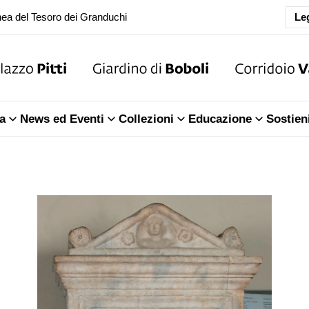
Leg
oranea chiusura della Sala dell'Iliade
ea del Tesoro dei Granduchi
oranea chiusura della Sala dell'Iliade
a
News ed Eventi
Collezioni
Educazione
Sostien
ea del Tesoro dei Granduchi