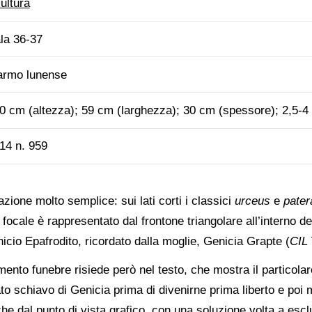
ultura
la 36-37
rmo lunense
0 cm (altezza); 59 cm (larghezza); 30 cm (spessore); 2,5-4 
14 n. 959
zione molto semplice: sui lati corti i classici
urceus
e
pater
o focale è rappresentato dal frontone triangolare all’interno de
nicio Epafrodito, ricordato dalla moglie, Genicia Grapte (
CIL
nto funebre risiede però nel testo, che mostra il particolare
to schiavo di Genicia prima di divenirne prima liberto e poi 
e dal punto di vista grafico, con una soluzione volta a escl