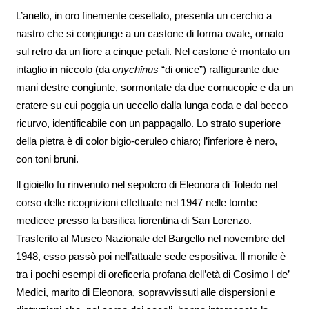
L’anello, in oro finemente cesellato, presenta un cerchio a
nastro che si congiunge a un castone di forma ovale, ornato
sul retro da un fiore a cinque petali. Nel castone è montato un
intaglio in nìccolo (da
onychĭnus
“di onice”) raffigurante due
mani destre congiunte, sormontate da due cornucopie e da un
cratere su cui poggia un uccello dalla lunga coda e dal becco
ricurvo, identificabile con un pappagallo. Lo strato superiore
della pietra è di color bigio-ceruleo chiaro; l’inferiore è nero,
con toni bruni.
Il gioiello fu rinvenuto nel sepolcro di Eleonora di Toledo nel
corso delle ricognizioni effettuate nel 1947 nelle tombe
medicee presso la basilica fiorentina di San Lorenzo.
Trasferito al Museo Nazionale del Bargello nel novembre del
1948, esso passò poi nell’attuale sede espositiva. Il monile è
tra i pochi esempi di oreficeria profana dell’età di Cosimo I de’
Medici, marito di Eleonora, sopravvissuti alle dispersioni e