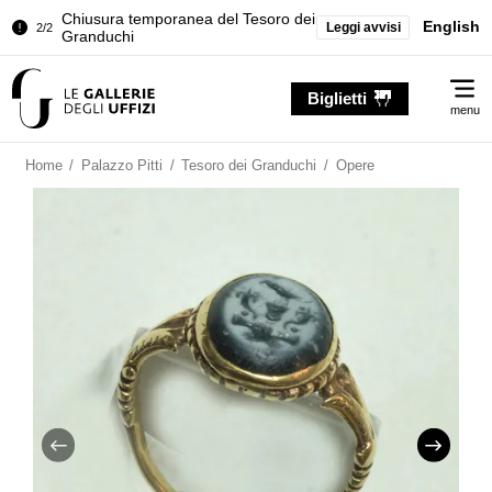
Chiusura temporanea del Tesoro dei
English
Leggi avvisi
2/2
Granduchi
Palazzo Pitti. Temporanea chiusura
1/2
Me
della Sala dell'Iliade
Biglietti
menu
Chiusura temporanea del Tesoro dei
2/2
Granduchi
Home
/
Palazzo Pitti
/
Tesoro dei Granduchi
/
Opere