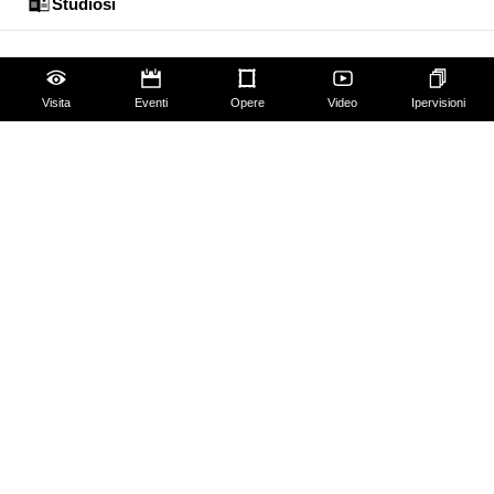
Studiosi
Visita
Eventi
Opere
Video
Ipervisioni
Gli Uffizi
Palazzo Pitti
Giardino di Boboli
Corridoio Vasariano
Biglietti
Utilizzo spazi e immagini
Mappa del sito
Contattaci