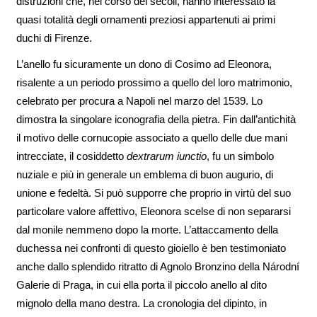
distruzioni che, nel corso dei secoli, hanno interessato la
quasi totalità degli ornamenti preziosi appartenuti ai primi
duchi di Firenze.
L’anello fu sicuramente un dono di Cosimo ad Eleonora,
risalente a un periodo prossimo a quello del loro matrimonio,
celebrato per procura a Napoli nel marzo del 1539. Lo
dimostra la singolare iconografia della pietra. Fin dall’antichità
il motivo delle cornucopie associato a quello delle due mani
intrecciate, il cosiddetto
dextrarum iunctio
, fu un simbolo
nuziale e più in generale un emblema di buon augurio, di
unione e fedeltà. Si può supporre che proprio in virtù del suo
particolare valore affettivo, Eleonora scelse di non separarsi
dal monile nemmeno dopo la morte. L’attaccamento della
duchessa nei confronti di questo gioiello è ben testimoniato
anche dallo splendido ritratto di Agnolo Bronzino della Národní
Galerie di Praga, in cui ella porta il piccolo anello al dito
mignolo della mano destra. La cronologia del dipinto, in