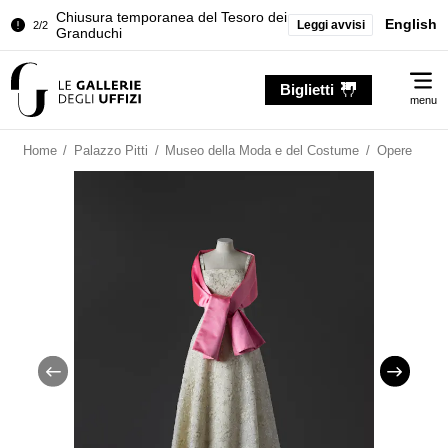
Chiusura temporanea del Tesoro dei
English
Leggi avvisi
2/2
Granduchi
Palazzo Pitti. Temporanea chiusura
1/2
Me
della Sala dell'Iliade
Biglietti
menu
Chiusura temporanea del Tesoro dei
2/2
Granduchi
Home
/
Palazzo Pitti
/
Museo della Moda e del Costume
/
Opere