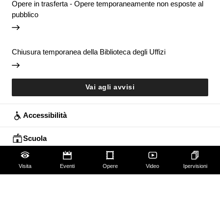
Opere in trasferta - Opere temporaneamente non esposte al
pubblico
Chiusura temporanea della Biblioteca degli Uffizi
Vai agli avvisi
Accessibilità
Scuola
Famiglie
Visita
Eventi
Opere
Video
Ipervisioni
Educazione permanente
Guide e Gruppi