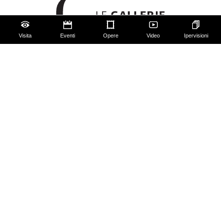
Visita
Eventi
Opere
Video
Ipervisioni
Gli Uffizi
Palazzo Pitti
Giardino di Boboli
Corridoio Vasariano
Biglietti
Utilizzo spazi e immagini
Mappa del sito
Contattaci
Chi siamo
FAQ
Qualche regola da seguire!