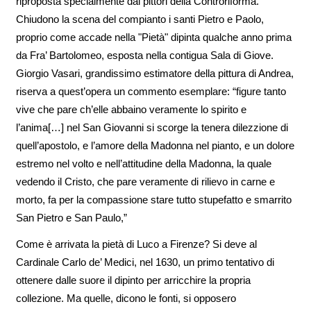
riproposta specialmente dai pittori della Controriforma.
Chiudono la scena del compianto i santi Pietro e Paolo,
proprio come accade nella "Pietà" dipinta qualche anno prima
da Fra’ Bartolomeo, esposta nella contigua Sala di Giove.
Giorgio Vasari, grandissimo estimatore della pittura di Andrea,
riserva a quest’opera un commento esemplare: “figure tanto
vive che pare ch’elle abbaino veramente lo spirito e
l’anima[…] nel San Giovanni si scorge la tenera dilezzione di
quell’apostolo, e l’amore della Madonna nel pianto, e un dolore
estremo nel volto e nell’attitudine della Madonna, la quale
vedendo il Cristo, che pare veramente di rilievo in carne e
morto, fa per la compassione stare tutto stupefatto e smarrito
San Pietro e San Paulo,”
Come è arrivata la pietà di Luco a Firenze? Si deve al
Cardinale Carlo de’ Medici, nel 1630, un primo tentativo di
ottenere dalle suore il dipinto per arricchire la propria
collezione. Ma quelle, dicono le fonti, si opposero