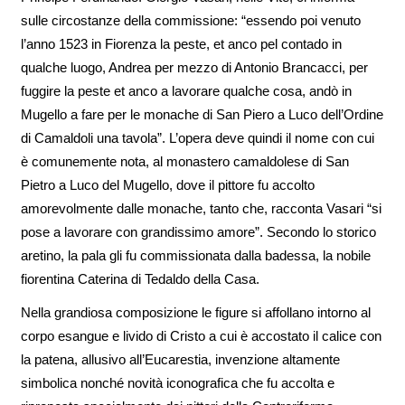
sulle circostanze della commissione: “essendo poi venuto
l’anno 1523 in Fiorenza la peste, et anco pel contado in
qualche luogo, Andrea per mezzo di Antonio Brancacci, per
fuggire la peste et anco a lavorare qualche cosa, andò in
Mugello a fare per le monache di San Piero a Luco dell’Ordine
di Camaldoli una tavola”. L’opera deve quindi il nome con cui
è comunemente nota, al monastero camaldolese di San
Pietro a Luco del Mugello, dove il pittore fu accolto
amorevolmente dalle monache, tanto che, racconta Vasari “si
pose a lavorare con grandissimo amore”. Secondo lo storico
aretino, la pala gli fu commissionata dalla badessa, la nobile
fiorentina Caterina di Tedaldo della Casa.
Nella grandiosa composizione le figure si affollano intorno al
corpo esangue e livido di Cristo a cui è accostato il calice con
la patena, allusivo all’Eucarestia, invenzione altamente
simbolica nonché novità iconografica che fu accolta e