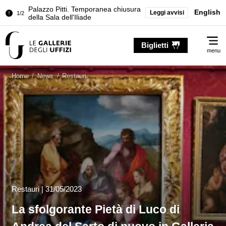
Palazzo Pitti. Temporanea chiusura
English
Leggi avvisi
1/2
della Sala dell'Iliade
…
Chiusura temporanea del Tesoro dei
2/2
Me
Granduchi
Biglietti
menu
Palazzo Pitti. Temporanea chiusura
1/2
della Sala dell'Iliade
Home
/
News
/
Restauri
Chiusura temporanea del Tesoro dei
2/2
Granduchi
Restauri
|
31/05/2023
La sfolgorante Pietà di Luco di