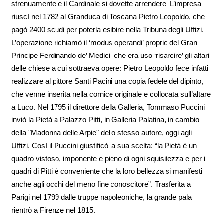
strenuamente e il Cardinale si dovette arrendere. L’impresa
riuscì nel 1782 al Granduca di Toscana Pietro Leopoldo, che
pagò 2400 scudi per poterla esibire nella Tribuna degli Uffizi.
L’operazione richiamò il ‘modus operandi’ proprio del Gran
Principe Ferdinando de’ Medici, che era uso ‘risarcire’ gli altari
delle chiese a cui sottraeva opere: Pietro Leopoldo fece infatti
realizzare al pittore Santi Pacini una copia fedele del dipinto,
che venne inserita nella cornice originale e collocata sull’altare
a Luco. Nel 1795 il direttore della Galleria, Tommaso Puccini
inviò la Pietà a Palazzo Pitti, in Galleria Palatina, in cambio
della
"Madonna delle Arpie"
dello stesso autore, oggi agli
Uffizi. Così il Puccini giustificò la sua scelta: “la Pietà è un
quadro vistoso, imponente e pieno di ogni squisitezza e per i
quadri di Pitti è conveniente che la loro bellezza si manifesti
anche agli occhi del meno fine conoscitore”. Trasferita a
Parigi nel 1799 dalle truppe napoleoniche, la grande pala
rientrò a Firenze nel 1815.