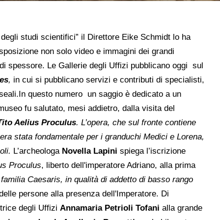
egli studi scientifici” il Direttore Eike Schmidt lo ha
isposizione non solo video e immagini dei grandi
 di spessore. Le Gallerie degli Uffizi pubblicano oggi
sul
es
,
in cui si pubblicano servizi e contributi di specialisti,
e museali.In questo numero un saggio è dedicato a un
 museo fu salutato, mesi addietro, dalla visita del
Tito Aelius Proculus
. L’opera, che sul fronte contiene
 era stata fondamentale per i granduchi Medici e Lorena,
oli.
L’archeologa
Novella Lapini
spiega l’iscrizione
us Proculus
, liberto dell'imperatore Adriano, alla prima
a
familia Caesaris, in qualità di addetto di basso rango
elle persone alla presenza dell'Imperatore. Di
trice degli Uffizi
Annamaria Petrioli Tofani
alla grande