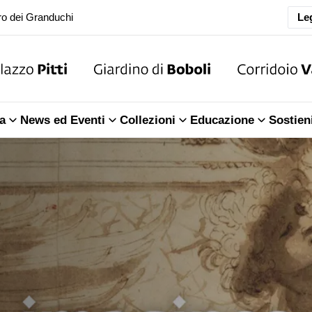
Leg
ra della Sala dell'Iliade
o dei Granduchi
ra della Sala dell'Iliade
a
News ed Eventi
Collezioni
Educazione
Sostien
o dei Granduchi