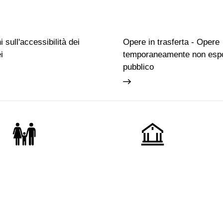
 sull'accessibilità dei
Opere in trasferta - Opere
i
temporaneamente non espo
pubblico
Famiglie
Educazione permanente
Biglietti
Chi siamo