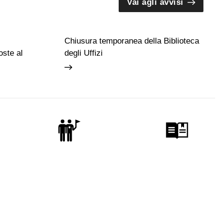
Vai agli avvisi
Chiusura temporanea della Biblioteca
ste al
degli Uffizi
Guide e Gruppi
Studiosi