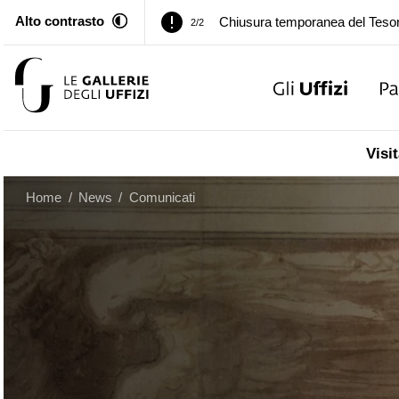
Alto contrasto
Palazzo Pitti. Temporanea chiusu
1/2
Chiusura temporanea del Tesor
2/2
Palazzo Pitti. Temporanea chiusu
1/2
Visit
Chiusura temporanea del Tesor
2/2
Home
/
News
/
Comunicati