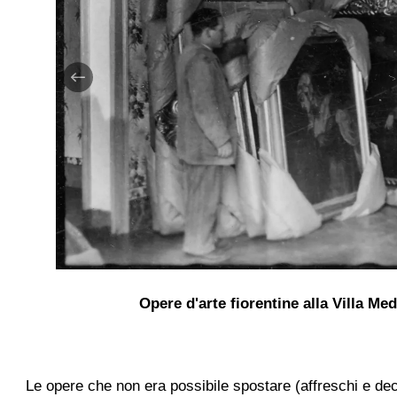
Opere d'arte fiorentine alla Villa M
Le opere che non era possibile spostare (affreschi e deco