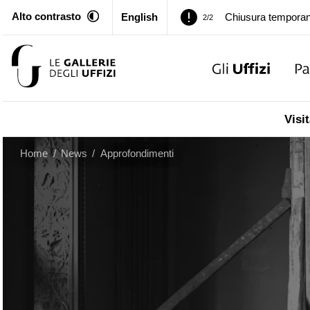
Alto contrasto
English
Palazzo Pitti. Temp
1/2
Chiusura temporan
2/2
Palazzo Pitti. Temp
1/2
Visit
Chiusura temporan
2/2
Home
/
News
/
Approfondimenti