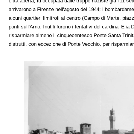
città aperta, fu occupata dalle truppe naziste già l'11 s
arrivarono a Firenze nell'agosto del 1944; i bombardamenti
alcuni quartieri limitrofi al centro (Campo di Marte, pia
ponti sull'Arno. Inutili furono i tentativi del cardinal El
risparmiare almeno il cinquecentesco Ponte Santa Trinita,
distrutti, con eccezione di Ponte Vecchio, per risparmiar