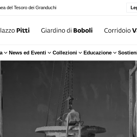
oranea chiusura della Sala dell'Iliade
Leg
ea del Tesoro dei Granduchi
oranea chiusura della Sala dell'Iliade
a
News ed Eventi
Collezioni
Educazione
Sostien
ea del Tesoro dei Granduchi