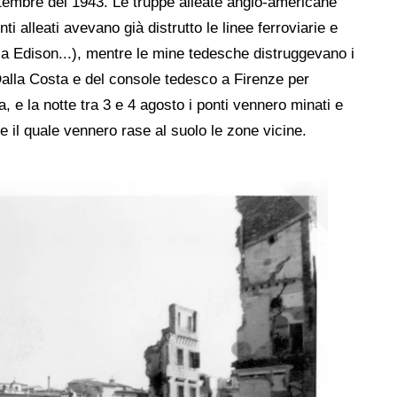
ettembre del 1943. Le truppe alleate anglo-americane
 alleati avevano già distrutto le linee ferroviarie e
zza Edison...), mentre le mine tedesche distruggevano i
ia Dalla Costa e del console tedesco a Firenze per
 e la notte tra 3 e 4 agosto i ponti vennero minati e
e il quale vennero rase al suolo le zone vicine.