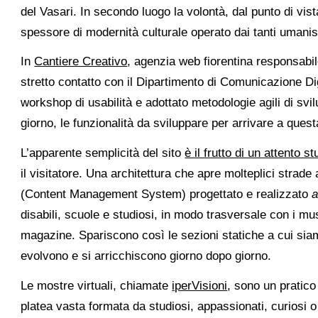
del Vasari. In secondo luogo la volontà, dal punto di vis
spessore di modernità culturale operato dai tanti umanist
In
Cantiere Creativo
, agenzia web fiorentina responsabi
stretto contatto con il Dipartimento di Comunicazione Di
workshop di usabilità e adottato metodologie agili di sv
giorno, le funzionalità da sviluppare per arrivare a ques
L’apparente semplicità del sito
è il frutto di un attento st
il visitatore. Una architettura che apre molteplici strad
(Content Management System) progettato e realizzato
a
disabili, scuole e studiosi, in modo trasversale con i mu
magazine. Spariscono così le sezioni statiche a cui siam
evolvono e si arricchiscono giorno dopo giorno.
Le mostre virtuali, chiamate
iperVisioni
, sono un pratic
platea vasta formata da studiosi, appassionati, curiosi o t