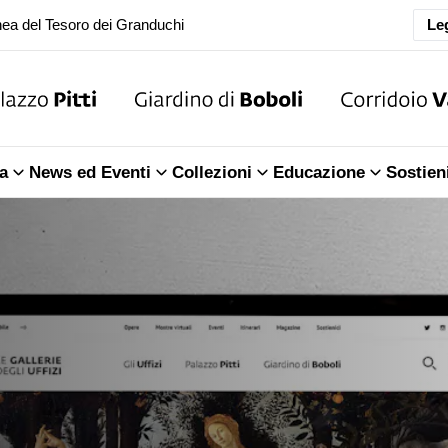
Leg
oranea chiusura della Sala dell'Iliade
ea del Tesoro dei Granduchi
oranea chiusura della Sala dell'Iliade
a
News ed Eventi
Collezioni
Educazione
Sostien
ea del Tesoro dei Granduchi