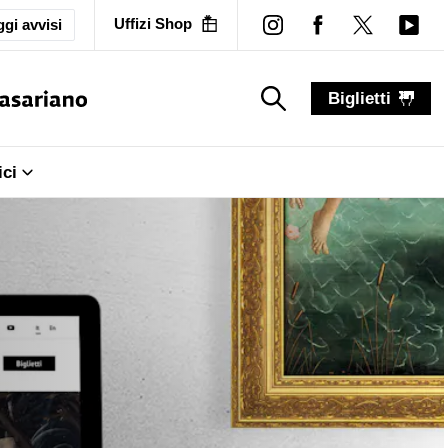
Uffizi Shop
gi avvisi
Biglietti
search_label
search_label
ici