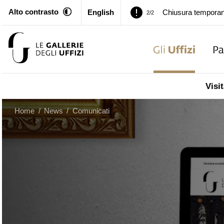
Alto contrasto
English
Palazzo Pitti. Temp
1/2
Chiusura temporan
2/2
Palazzo Pitti. Temp
1/2
Visit
Chiusura temporan
2/2
Home
/
News
/
Comunicati