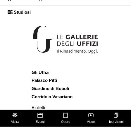
Studiosi
Gli Uffizi
Palazzo Pitti
Giardino di Boboli
Corridoio Vasariano
Biglietti
Utilizzo spazi e immagini
Visita
Eventi
Opere
Video
Ipervisioni
Mappa del sito