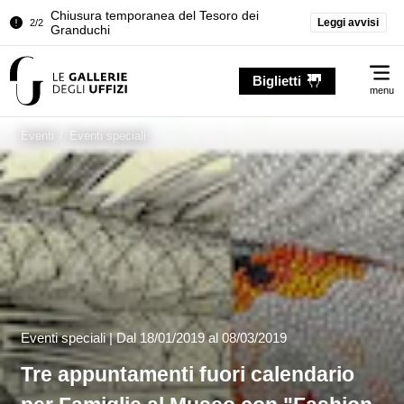
Chiusura temporanea del Tesoro dei
Leggi avvisi
2/2
Granduchi
Palazzo Pitti. Temporanea chiusura della
1/2
Me
Sala dell'Iliade
Biglietti
menu
Chiusura temporanea del Tesoro dei
2/2
Granduchi
Eventi
/
Eventi speciali
Eventi speciali |
Dal
18/01/2019
al 08/03/2019
Tre appuntamenti fuori calendario