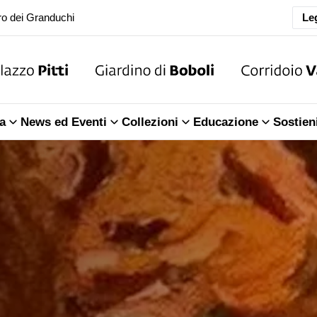
ra della Sala dell'Iliade
Leg
o dei Granduchi
ra della Sala dell'Iliade
a
News ed Eventi
Collezioni
Educazione
Sostien
o dei Granduchi