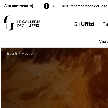
Alto contrasto
Palazzo Pitti. Temporanea chiusu
1/2
Chiusura temporanea del Tesor
2/2
Palazzo Pitti. Temporanea chiusu
1/2
Visit
Chiusura temporanea del Tesor
2/2
Eventi
/
Mostre