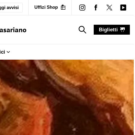
Uffizi Shop
gi avvisi
Biglietti
search_label
search_label
ici