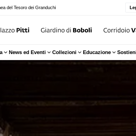
oranea chiusura della Sala dell'Iliade
Leg
ea del Tesoro dei Granduchi
oranea chiusura della Sala dell'Iliade
a
News ed Eventi
Collezioni
Educazione
Sostien
ea del Tesoro dei Granduchi