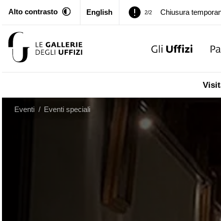
Alto contrasto
English
Palazzo Pitti. Temp
1/2
…
Chiusura temporan
2/2
Palazzo Pitti. Temp
1/2
Visit
Chiusura temporan
2/2
Eventi
/
Eventi speciali