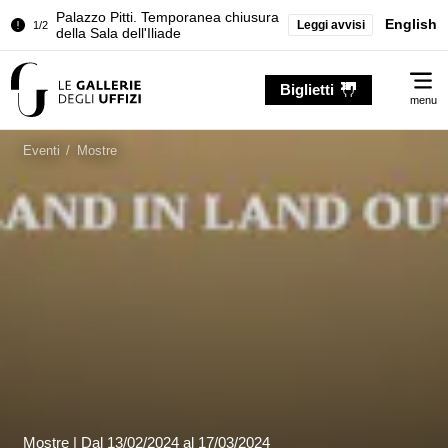
Palazzo Pitti. Temporanea chiusura
English
Leggi avvisi
1/2
della Sala dell'Iliade
Chiusura temporanea del Tesoro dei
2/2
Me
Granduchi
Biglietti
menu
Palazzo Pitti. Temporanea chiusura
1/2
della Sala dell'Iliade
Eventi
/
Mostre
Chiusura temporanea del Tesoro dei
2/2
Granduchi
Mostre |
Dal
13/02/2024
al 17/03/2024