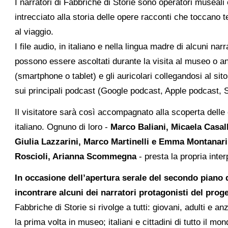
I narratori di Fabbriche di Storie sono operatori museali e
intrecciato alla storia delle opere racconti che toccano te
al viaggio.
I file audio, in italiano e nella lingua madre di alcuni n
possono essere ascoltati durante la visita al museo o a
(smartphone o tablet) e gli auricolari collegandosi al sit
sui principali podcast (Google podcast, Apple podcast, S
Il visitatore sarà così accompagnato alla scoperta delle o
italiano. Ognuno di loro -
Marco Baliani, Micaela Casal
Giulia Lazzarini, Marco Martinelli e Emma Montanari,
Roscioli, Arianna Scommegna
- presta la propria inte
In occasione dell’apertura serale del secondo piano de
incontrare alcuni dei narratori protagonisti del proge
Fabbriche di Storie si rivolge a tutti: giovani, adulti e an
la prima volta in museo; italiani e cittadini di tutto il mon