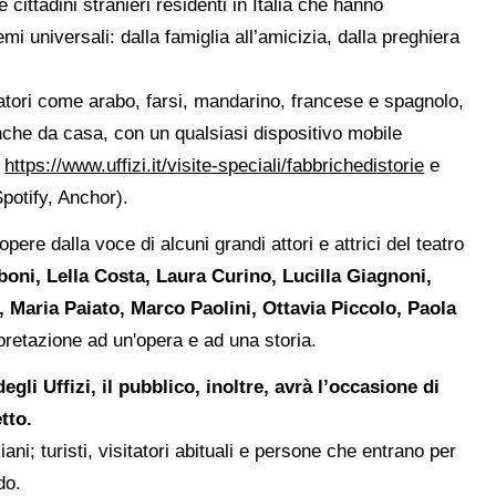
 cittadini stranieri residenti in Italia che hanno
mi universali: dalla famiglia all’amicizia, dalla preghiera
arratori come arabo, farsi, mandarino, francese e spagnolo,
nche da casa, con un qualsiasi dispositivo mobile
o
https://www.uffizi.it/visite-speciali/fabbrichedistorie
e
potify, Anchor).
pere dalla voce di alcuni grandi attori e attrici del teatro
boni, Lella Costa, Laura Curino, Lucilla Giagnoni,
 Maria Paiato, Marco Paolini, Ottavia Piccolo, Paola
rpretazione ad un'opera e ad una storia.
gli Uffizi, il pubblico, inoltre, avrà l’occasione di
tto.
ziani; turisti, visitatori abituali e persone che entrano per
do.