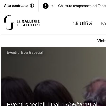
Alto contrasto
Palazzo Pitti. Temporanea chiusu
1/2
Chiusura temporanea del Tesor
2/2
Palazzo Pitti. Temporanea chiusu
1/2
Visit
Chiusura temporanea del Tesor
2/2
Eventi
/
Eventi speciali
Eventi speciali |
Dal
17/05/2019
al