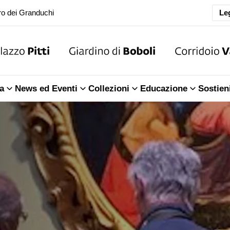
ra della Sala dell'Iliade
Leg
o dei Granduchi
ra della Sala dell'Iliade
a
News ed Eventi
Collezioni
Educazione
Sostien
o dei Granduchi