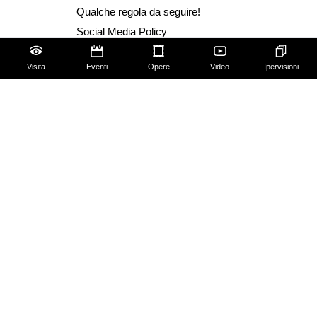
Qualche regola da seguire!
Social Media Policy
Visita
Eventi
Opere
Video
Ipervisioni
Amministrazione trasparente
Dichiarazione Accessibilità AGID
Progettazione e sviluppo Cantiere Creativo
Privacy Policy
Cookie Policy
Modifica preferenze privacy