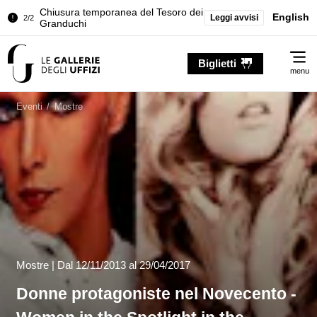
Palazzo Pitti. Temporanea chiusura
English
Leggi avvisi
1/2
della Sala dell'Iliade
…
Chiusura temporanea del Tesoro dei
2/2
Me
Granduchi
Biglietti
menu
Palazzo Pitti. Temporanea chiusura
1/2
della Sala dell'Iliade
Eventi
/
Mostre
Chiusura temporanea del Tesoro dei
2/2
Granduchi
Mostre |
Dal
12/11/2013
al 29/04/2017
Donne protagoniste nel Novecento -