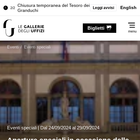
Chiusura temporanea del Tesoro dei
English
Leggi avvisi
2/2
Granduchi
Palazzo Pitti. Temporanea chiusura
1/2
Me
della Sala dell'Iliade
Biglietti
menu
Chiusura temporanea del Tesoro dei
2/2
Granduchi
Eventi
/
Eventi speciali
Eventi speciali |
Dal
24/09/2024
al 29/09/2024