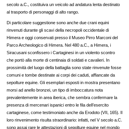
secolo a.C., costituiva un veicolo ad andatura lenta destinato
al trasporto di personaggi di alto rango.
Di particolare suggestione sono anche due crani equini
rinvenuti durante gli scavi della necropoli occidentale di
Himera e oggi conservati presso il Museo Pirro Marconi del
Parco Archeologico di Himera. Nel 480 a.C., a Himera, i
Siracusani sconfissero i Cartaginesi in un violento scontro
che portò alla morte di centinaia di soldati e cavalieri. In
prossimità del luogo della battaglia sono state rinvenute fosse
comuni e tombe destinate ai corpi dei caduti, affiancate da
sepolture equine. Gli esemplari esposti in mostra presentano
morsi ad anello bronzei, un tipo di imboccatura nota
prevalentemente in area iberica, che sembra confermare la
presenza di mercenari ispanici entro le fila dell’esercito
cartaginese, come testimoniato anche da Erodoto (VII, 165). Il
loro rinvenimento risulta straordinario: infatti, nel V secolo a.C.
sono assai rare le attestazioni di sepolture equine nel mondo