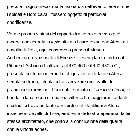
greco e magno greco, ma la risonanza dell’evento fece sì che
i soldati e i loro cavalli fossero oggetto di particolari
onorificenze.
Vera e propria sintesi del rapporto fra uomo e cavallo può
essere considerata la
kylix
attica a figure rosse con Atena e il
cavallo di Troia, oggi conservata presso il Museo
Archeologico Nazionale di Firenze. L’esemplare, dipinto dal
Pittore di Sabouroff, attivo tra il 470-460 e il 440-430 a.C.,
presenta sul tondo interno la raffigurazione della dea Atena
seduta su trono, intenta ad accarezzare un cavallo di
grandiose dimensioni. L’animale è ornato di
tainiai niketeriai
, le
bende in lana rossa simbolo di vittoria. La maggioranza degli
studiosi si trova pertanto concorde nell’identificarvi Atena
insieme al Cavallo di Troia, emblema dello stratagemma da lei
stessa architettato, che portò alla conclusione della guerra
con la vittoria achea.