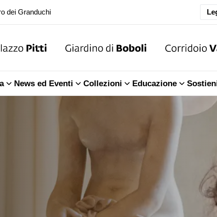
ra della Sala dell'Iliade
Leg
o dei Granduchi
ra della Sala dell'Iliade
a
News ed Eventi
Collezioni
Educazione
Sostien
o dei Granduchi