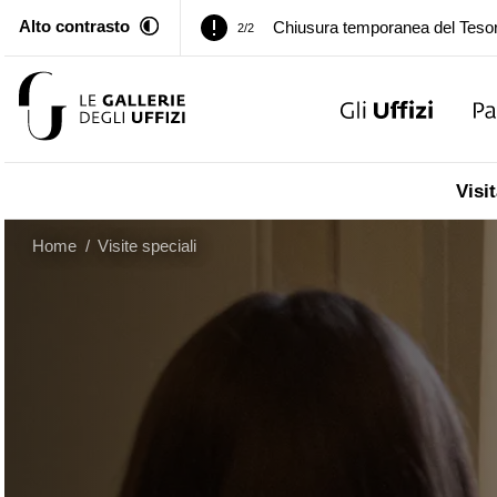
Alto contrasto
Palazzo Pitti. Temporanea chiusu
1/2
…
Chiusura temporanea del Tesor
2/2
Palazzo Pitti. Temporanea chiusu
1/2
Visit
Chiusura temporanea del Tesor
2/2
Home
/
Visite speciali