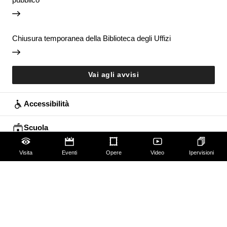
Chiusura temporanea della Biblioteca degli Uffizi
Vai agli avvisi
Accessibilità
Scuola
Famiglie
Visita
Eventi
Opere
Video
Ipervisioni
Educazione permanente
Guide e Gruppi
Studiosi