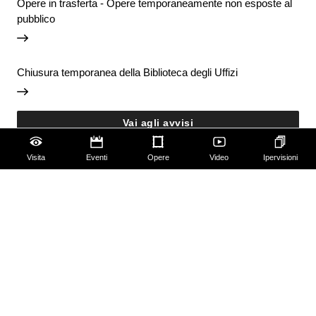
Opere in trasferta - Opere temporaneamente non esposte al
pubblico
Chiusura temporanea della Biblioteca degli Uffizi
Vai agli avvisi
Visita
Eventi
Opere
Video
Ipervisioni
Accessibilità
Scuola
Famiglie
Educazione permanente
Guide e Gruppi