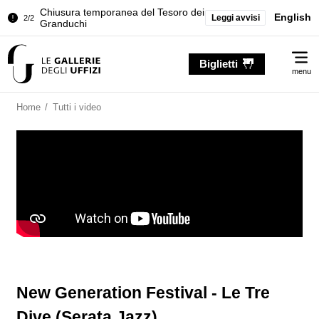
Chiusura temporanea del Tesoro dei
English
Leggi avvisi
2/2
Granduchi
Palazzo Pitti. Temporanea chiusura
1/2
Me
della Sala dell'Iliade
Biglietti
menu
Chiusura temporanea del Tesoro dei
2/2
Granduchi
Home
/
Tutti i video
New Generation Festival - Le Tre
Dive (Serata Jazz)