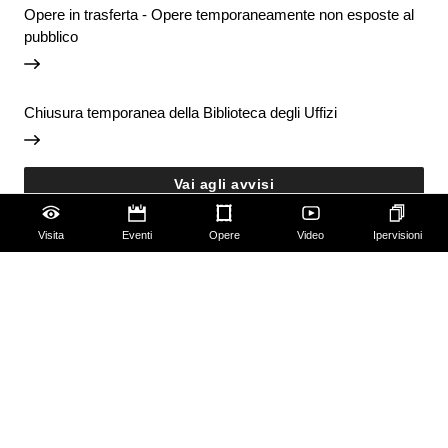
Opere in trasferta - Opere temporaneamente non esposte al
pubblico
Chiusura temporanea della Biblioteca degli Uffizi
Vai agli avvisi
Visita
Eventi
Opere
Video
Ipervisioni
Accessibilità
Scuola
Famiglie
Educazione permanente
Guide e Gruppi