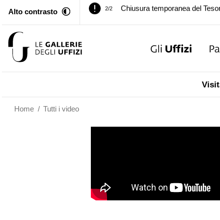
Alto contrasto
Palazzo Pitti. Temporanea chiusu
1/2
Chiusura temporanea del Tesor
2/2
Palazzo Pitti. Temporanea chiusu
1/2
Visit
Chiusura temporanea del Tesor
2/2
Home
/
Tutti i video