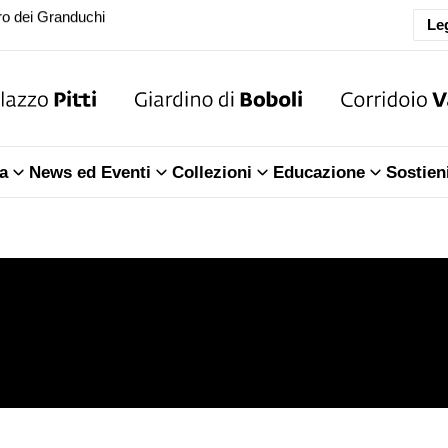
ra della Sala dell'Iliade
Leg
o dei Granduchi
ra della Sala dell'Iliade
a
News ed Eventi
Collezioni
Educazione
Sostien
o dei Granduchi