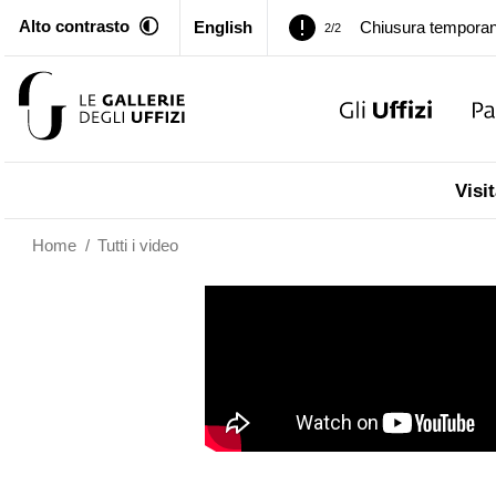
Alto contrasto
English
Palazzo Pitti. Temp
1/2
Chiusura temporan
2/2
Palazzo Pitti. Temp
1/2
Visit
Chiusura temporan
2/2
Home
/
Tutti i video