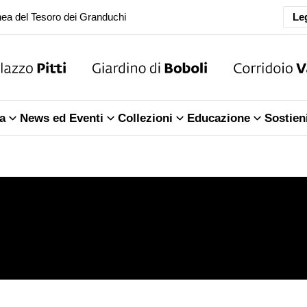
oranea chiusura della Sala dell'Iliade
Leg
ea del Tesoro dei Granduchi
oranea chiusura della Sala dell'Iliade
a
News ed Eventi
Collezioni
Educazione
Sostien
ea del Tesoro dei Granduchi