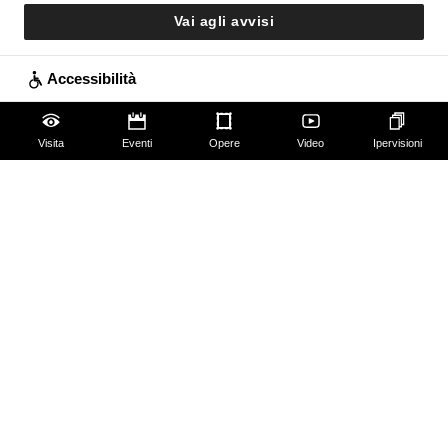
Vai agli avvisi
Accessibilità
Scuola
Visita
Eventi
Opere
Video
Ipervisioni
Famiglie
Educazione permanente
Guide e Gruppi
Studiosi