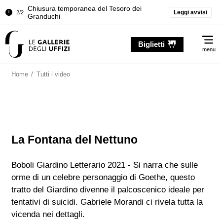
Chiusura temporanea del Tesoro dei
Leggi avvisi
2/2
Granduchi
Palazzo Pitti. Temporanea chiusura della
1/2
Me
Sala dell'Iliade
Biglietti
menu
Chiusura temporanea del Tesoro dei
2/2
Granduchi
Home
/
Tutti i video
La Fontana del Nettuno
Boboli Giardino Letterario 2021 - Si narra che sulle
orme di un celebre personaggio di Goethe, questo
tratto del Giardino divenne il palcoscenico ideale per
tentativi di suicidi. Gabriele Morandi ci rivela tutta la
vicenda nei dettagli.