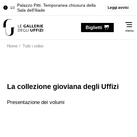
Palazzo Pitti. Temporanea chiusura della
Leggi avvisi
1/2
Sala dell'Iliade
Chiusura temporanea del Tesoro dei
2/2
Me
Granduchi
Biglietti
menu
Palazzo Pitti. Temporanea chiusura della
1/2
Sala dell'Iliade
Home
/
Tutti i video
Chiusura temporanea del Tesoro dei
2/2
Granduchi
La collezione gioviana degli Uffizi
Presentazione dei volumi