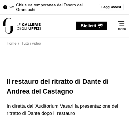
Chiusura temporanea del Tesoro dei
Leggi avvisi
2/2
Granduchi
Palazzo Pitti. Temporanea chiusura della
1/2
Me
Sala dell'Iliade
Biglietti
menu
Chiusura temporanea del Tesoro dei
2/2
Granduchi
Home
/
Tutti i video
Il restauro del ritratto di Dante di
Andrea del Castagno
In diretta dall'Auditorium Vasari la presentazione del
ritratto di Dante dopo il restauro