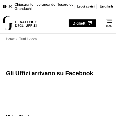
Chiusura temporanea del Tesoro dei
English
Leggi avvisi
2/2
Granduchi
Palazzo Pitti. Temporanea chiusura
1/2
Me
della Sala dell'Iliade
Biglietti
menu
Chiusura temporanea del Tesoro dei
2/2
Granduchi
Home
/
Tutti i video
Gli Uffizi arrivano su Facebook