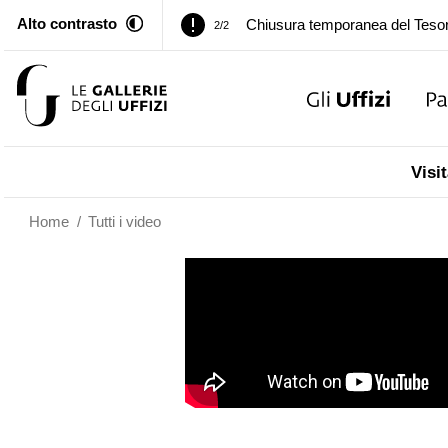
Alto contrasto
Palazzo Pitti. Temporanea chiusu
1/2
Chiusura temporanea del Tesor
2/2
Palazzo Pitti. Temporanea chiusu
1/2
Visit
Chiusura temporanea del Tesor
2/2
Home
/
Tutti i video