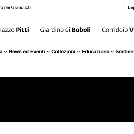
ra della Sala dell'Iliade
Leg
o dei Granduchi
ra della Sala dell'Iliade
a
News ed Eventi
Collezioni
Educazione
Sostien
o dei Granduchi