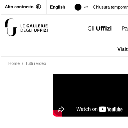
Alto contrasto
English
Palazzo Pitti. Temp
1/2
Chiusura temporan
2/2
Palazzo Pitti. Temp
1/2
Visit
Chiusura temporan
2/2
Home
/
Tutti i video