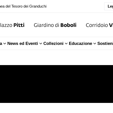
Leg
oranea chiusura della Sala dell'Iliade
ea del Tesoro dei Granduchi
oranea chiusura della Sala dell'Iliade
a
News ed Eventi
Collezioni
Educazione
Sostien
ea del Tesoro dei Granduchi