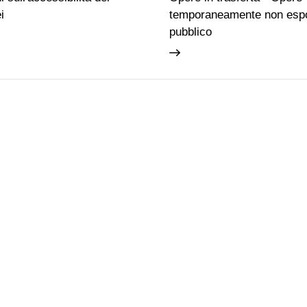
i
temporaneamente non espo
pubblico
Famiglie
Educazione permanente
Biglietti
Chi siamo
ti
Utilizzo spazi e immagini
FAQ
i Boboli
Mappa del sito
Qualche regol