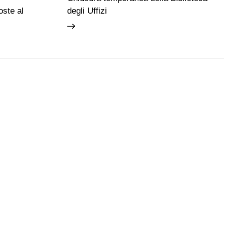
ste al
degli Uffizi
Guide e Gruppi
Studiosi
a da seguire!