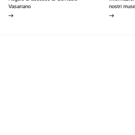
Vasariano
nostri muse
Accessibilità
Scuola
Gli Uffizi
Palazzo Pit
Giardino d