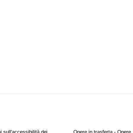
 sull'accessibilità dei
Opere in trasferta - Opere