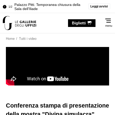
Palazzo Pitti. Temporanea chiusura della
Leggi avvisi
1/2
Sala dell'Iliade
…
Chiusura temporanea del Tesoro dei
2/2
Me
Granduchi
Biglietti
menu
Palazzo Pitti. Temporanea chiusura della
1/2
Sala dell'Iliade
Home
/
Tutti i video
Chiusura temporanea del Tesoro dei
2/2
Granduchi
Conferenza stampa di presentazione
della mostra "Divina simulacra"