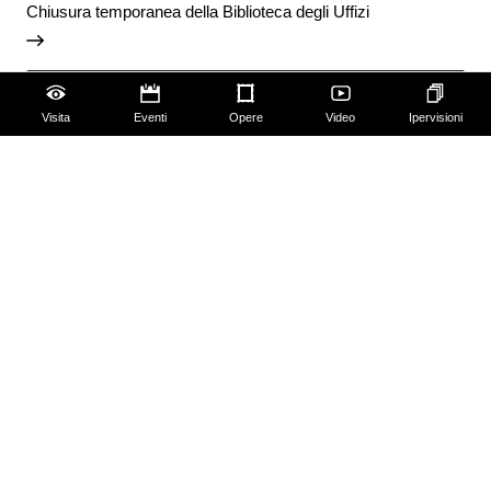
Chiusura temporanea della Biblioteca degli Uffizi
Vai agli avvisi
Visita
Eventi
Opere
Video
Ipervisioni
Accessibilità
Scuola
Famiglie
Educazione permanente
Guide e Gruppi
Studiosi