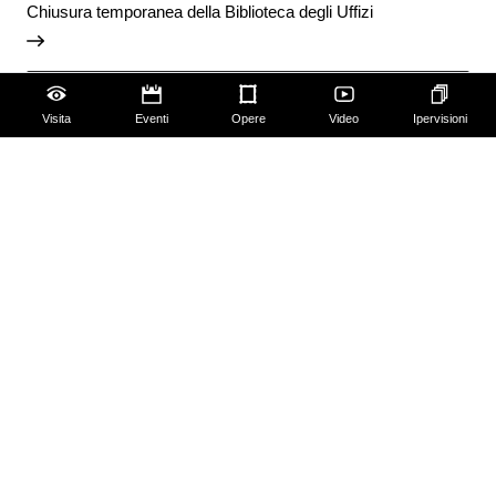
Chiusura temporanea della Biblioteca degli Uffizi
Vai agli avvisi
Visita
Eventi
Opere
Video
Ipervisioni
Accessibilità
Scuola
Famiglie
Educazione permanente
Guide e Gruppi
Studiosi