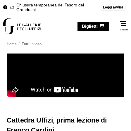
Chiusura temporanea del Tesoro dei
Leggi avvisi
2/2
Granduchi
Palazzo Pitti. Temporanea chiusura della
1/2
Me
Sala dell'Iliade
Biglietti
menu
Chiusura temporanea del Tesoro dei
2/2
Granduchi
Home
/
Tutti i video
Cattedra Uffizi, prima lezione di
Franco Cardini