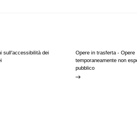
 sull'accessibilità dei
Opere in trasferta - Opere
i
temporaneamente non espo
pubblico
Famiglie
Educazione permanente