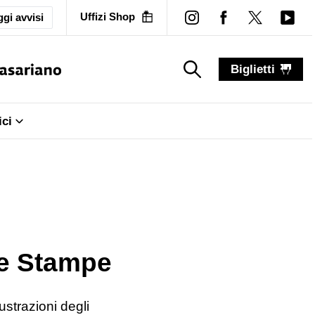
Uffizi Shop
gi avvisi
Biglietti
search_label
search_label
ici
 e Stampe
ustrazioni degli