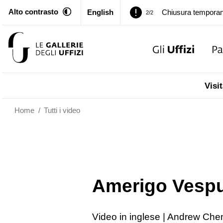
Alto contrasto
English
Palazzo Pitti. Temp
1/2
…
Chiusura temporan
2/2
Palazzo Pitti. Temp
1/2
Visit
Chiusura temporan
2/2
Home
/
Tutti i video
Amerigo Vespu
Video in inglese | Andrew Chen,