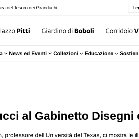
oranea chiusura della Sala dell'Iliade
Leg
ea del Tesoro dei Granduchi
oranea chiusura della Sala dell'Iliade
a
News ed Eventi
Collezioni
Educazione
Sostien
ea del Tesoro dei Granduchi
cci al Gabinetto Disegni
 professore dell’Università del Texas, ci mostra le ill