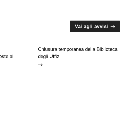
Vai agli avvisi
Chiusura temporanea della Biblioteca
ste al
degli Uffizi
Guide e Gruppi
Studiosi