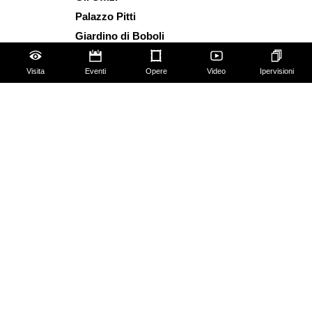
Palazzo Pitti
Giardino di Boboli
Corridoio Vasariano
Visita
Eventi
Opere
Video
Ipervisioni
Biglietti
Utilizzo spazi e immagini
Mappa del sito
Contattaci
Chi siamo
FAQ
Qualche regola da seguire!
Social Media Policy