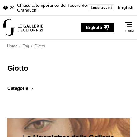
Chiusura temporanea del Tesoro dei
English
Leggi avvisi
2/2
Granduchi
Palazzo Pitti. Temporanea chiusura
1/2
Me
della Sala dell'Iliade
Biglietti
menu
Chiusura temporanea del Tesoro dei
2/2
Granduchi
Home
/
Tag
/
Giotto
Giotto
Categorie