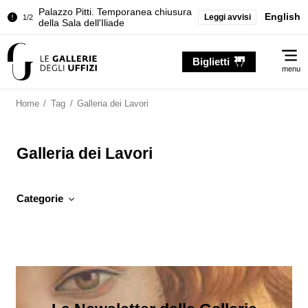
Palazzo Pitti. Temporanea chiusura
English
Leggi avvisi
1/2
della Sala dell'Iliade
Chiusura temporanea del Tesoro dei
2/2
Me
Granduchi
Biglietti
menu
Palazzo Pitti. Temporanea chiusura
1/2
della Sala dell'Iliade
Home
/
Tag
/
Galleria dei Lavori
Chiusura temporanea del Tesoro dei
2/2
Granduchi
Galleria dei Lavori
Categorie