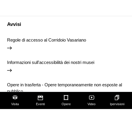
Avvisi
Regole di accesso al Corridoio Vasariano
Informazioni sull'accessibilità dei nostri musei
Opere in trasferta - Opere temporaneamente non esposte al
pubblico
Visita
Eventi
Opere
Video
Ipervisioni
Chiusura temporanea della Biblioteca degli Uffizi