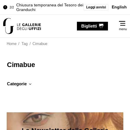
Chiusura temporanea del Tesoro dei
English
Leggi avvisi
2/2
Granduchi
Palazzo Pitti. Temporanea chiusura
1/2
Me
della Sala dell'Iliade
Biglietti
menu
Chiusura temporanea del Tesoro dei
2/2
Granduchi
Home
/
Tag
/
Cimabue
Cimabue
Categorie