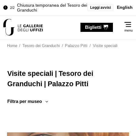
Chiusura temporanea del Tesoro dei
English
Leggi avvisi
2/2
Granduchi
Palazzo Pitti. Temporanea chiusura
1/2
Me
della Sala dell'Iliade
Biglietti
menu
Chiusura temporanea del Tesoro dei
2/2
Granduchi
Home
/
Tesoro dei Granduchi
/
Palazzo Pitti
/
Visite speciali
Visite speciali | Tesoro dei
Granduchi | Palazzo Pitti
Filtra per museo