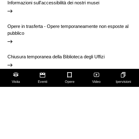
Informazioni sull'accessibilità dei nostri musei
Opere in trasferta - Opere temporaneamente non esposte al
pubblico
Chiusura temporanea della Biblioteca degli Uffizi
Vai agli avvisi
Visita
Eventi
Opere
Video
Ipervisioni
Accessibilità
Scuola
Famiglie