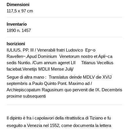
Dimensioni
117,5 x 97 cm
Inventario
1890 n. 1457
Iscrizioni
IULIUS. PP. III / Venerabili fratri Ludovico Ep~o
Ravellen~.Apud Dominium Venetorum nostro et Apli~ca
sedis Nuntio. /Cum annum ageret LII Titianus Vecellius
faciebat.Venetijs MDLII Mense Julij/
Segue di altra mano : Translatus deinde MDLV die XVIJ
septembris a Paulo Quinto Pont. Maximo ad /
Archiepiscopatum Ragusinum quo pervenit die IX. Decembris
proxime subsequenti
Il dipinto è fra i capolavori della ritrattistica di Tiziano e fu
eseguito a Venezia nel 1552, come documenta la lettera