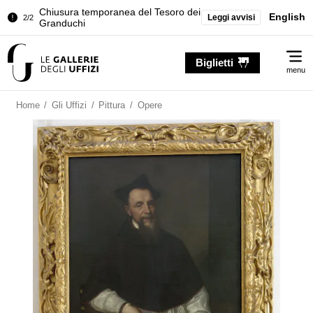
Chiusura temporanea del Tesoro dei
English
Leggi avvisi
2/2
Granduchi
Palazzo Pitti. Temporanea chiusura
1/2
Me
della Sala dell'Iliade
Biglietti
menu
Chiusura temporanea del Tesoro dei
2/2
Granduchi
Home
/
Gli Uffizi
/
Pittura
/
Opere