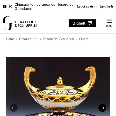
Chiusura temporanea del Tesoro dei
English
Leggi avvisi
2/2
Granduchi
Palazzo Pitti. Temporanea chiusura
1/2
Me
della Sala dell'Iliade
Biglietti
menu
Chiusura temporanea del Tesoro dei
2/2
Granduchi
Home
/
Palazzo Pitti
/
Tesoro dei Granduchi
/
Opere