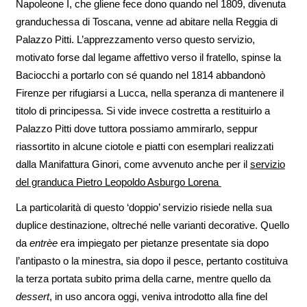
Napoleone I, che gliene fece dono quando nel 1809, divenuta
granduchessa di Toscana, venne ad abitare nella Reggia di
Palazzo Pitti. L’apprezzamento verso questo servizio,
motivato forse dal legame affettivo verso il fratello, spinse la
Baciocchi a portarlo con sé quando nel 1814 abbandonò
Firenze per rifugiarsi a Lucca, nella speranza di mantenere il
titolo di principessa. Si vide invece costretta a restituirlo a
Palazzo Pitti dove tuttora possiamo ammirarlo, seppur
riassortito in alcune ciotole e piatti con esemplari realizzati
dalla Manifattura Ginori, come avvenuto anche per il
servizio
del granduca Pietro Leopoldo Asburgo Lorena
La particolarità di questo ‘doppio’ servizio risiede nella sua
duplice destinazione, oltreché nelle varianti decorative. Quello
da
entrèe
era impiegato per pietanze presentate sia dopo
l’antipasto o la minestra, sia dopo il pesce, pertanto costituiva
la terza portata subito prima della carne, mentre quello da
dessert
, in uso ancora oggi, veniva introdotto alla fine del