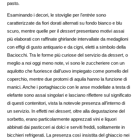
pasto.
Esaminando i decori, le stoviglie per l’
entrèe
sono
caratterizzate da fiori dorati alternati su fondo bianco e blu
scuro, mentre quelle per il
dessert
presentano motivi assai
più elaborati con raffinate ghirlande intervallate da medaglioni
con effigi di gusto antiquario e da cigni, eletti a simbolo della
Baciocchi. Tra le forme più curiose del servizio da
dessert
, o
meglio a noi oggi meno note, vi sono le zuccheriere con un
aquilotto che fuoriesce dall’uovo impiegato come pomello del
coperchio, mentre due protomi di aquila hanno la funzione di
manici. Anche i portaghiaccio con le anse modellate a testa di
elefante sono assai singolari e lasciano riflettere sul significato
di questi contenitori, vista la notevole presenza all’interno di
un servizio. In effetti nei
dessert,
oltre alla degustazione del
sorbetto, erano particolarmente apprezzati vini e liquori
abbinati dai pasticceri ai dolci e serviti freddi, solitamente in
bicchieri refrigerati. La presenza così insistita del ghiaccio nei