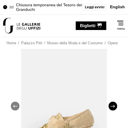
Chiusura temporanea del Tesoro dei
English
Leggi avvisi
2/2
Granduchi
Palazzo Pitti. Temporanea chiusura
1/2
Me
della Sala dell'Iliade
Biglietti
menu
Chiusura temporanea del Tesoro dei
2/2
Granduchi
Home
/
Palazzo Pitti
/
Museo della Moda e del Costume
/
Opere