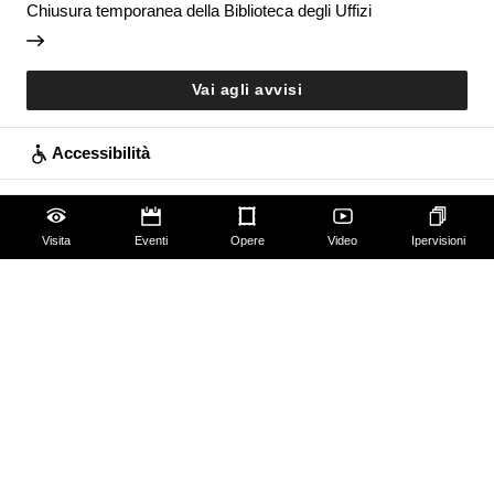
Chiusura temporanea della Biblioteca degli Uffizi
Vai agli avvisi
Accessibilità
Scuola
Visita
Eventi
Opere
Video
Ipervisioni
Famiglie
Educazione permanente
Guide e Gruppi
Studiosi